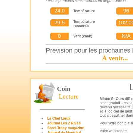
Les températures sont affichées en dégré Celcius.
24,0
96
Température
29,5
Température
102,0
ressentie
0
N/A
Vent (km/h)
Prévision pour les prochaines
À venir...
Coin
Lecture
Météo St-Ours
diffu
se degradait. Les cap
devenu nécessaire; p
et le logiciel de ge
tout à peaufiner dan
Le Chef Lieux
Journal Les 2 Rives
Pour votre bon plaisi
Sorel-Tracy magazine
Votre webmestre,
Journal de Montréal